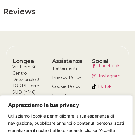
Reviews
Longea
Assistenza
Social
Facebook
Via Flero 36,
Trattamenti
Centro
Instagram
Privacy Policy
Direzionale 3
TORRI, Torre
Tik Tok
Cookie Policy
SUD (n°46),
Contatti
25124 Brescia
Apprezziamo la tua privacy
(BS)
+39 378 309
Utilizziamo i cookie per migliorare la tua esperienza di
5679
navigazione, pubblicare annunci o contenuti personalizzati
e analizzare il nostro traffico. Facendo clic su "Accetta