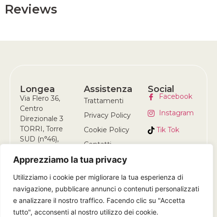
Reviews
Longea
Assistenza
Social
Facebook
Via Flero 36,
Trattamenti
Centro
Instagram
Privacy Policy
Direzionale 3
TORRI, Torre
Tik Tok
Cookie Policy
SUD (n°46),
Contatti
25124 Brescia
Apprezziamo la tua privacy
(BS)
+39 378 309
Utilizziamo i cookie per migliorare la tua esperienza di
5679
navigazione, pubblicare annunci o contenuti personalizzati
e analizzare il nostro traffico. Facendo clic su "Accetta
tutto", acconsenti al nostro utilizzo dei cookie.