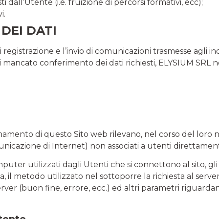
i dall’Utente (i.e. fruizione di percorsi formativi, ecc);
i.
DEI DATI
 registrazione e l’invio di comunicazioni trasmesse agli indi
di mancato conferimento dei dati richiesti, ELYSIUM SRL non 
nzionamento di questo Sito web rilevano, nel corso del loro
unicazione di Internet) non associati a utenti direttamente
computer utilizzati dagli Utenti che si connettono al sito, 
esta, il metodo utilizzato nel sottoporre la richiesta al serve
rver (buon fine, errore, ecc.) ed altri parametri riguardan
Utente