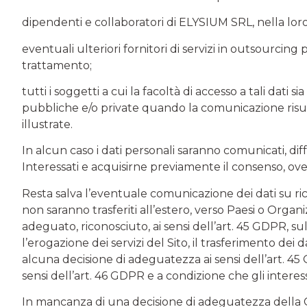
dipendenti e collaboratori di ELYSIUM SRL, nella loro q
eventuali ulteriori fornitori di servizi in outsourcing pe
trattamento;
tutti i soggetti a cui la facoltà di accesso a tali dati
pubbliche e/o private quando la comunicazione risulti n
illustrate.
In alcun caso i dati personali saranno comunicati, dif
Interessati e acquisirne previamente il consenso, ove 
Resta salva l’eventuale comunicazione dei dati su richi
non saranno trasferiti all’estero, verso Paesi o Org
adeguato, riconosciuto, ai sensi dell’art. 45 GDPR, s
l’erogazione dei servizi del Sito, il trasferimento de
alcuna decisione di adeguatezza ai sensi dell’art. 45
sensi dell’art. 46 GDPR e a condizione che gli interessa
In mancanza di una decisione di adeguatezza della Co