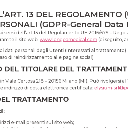
’ART. 13 DEL REGOLAMENTO (U
ONALI (GDPR-General Data Pr
ai sensi dell’art.13 del Regolamento UE 2016/679 – Regol
ramite il sito web:
www.longeamedical.com
(di seguito, a
i dati personali degli Utenti (Interessati al trattamento) r
so di reindirizzamento alle pagine social).
TTO DEL TITOLARE DEL TRATTAMEN
 Viale Certosa 218 – 20156 Milano (MI). Può rivolgersi al 
indirizzo di posta elettronica certificata:
elysium-srl@pe
A DEL TRATTAMENTO
di:
irizzi e-mail presenti sul sito web;