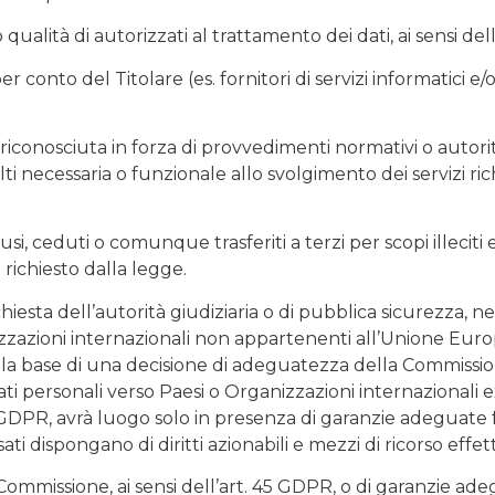
ualità di autorizzati al trattamento dei dati, ai sensi del
r conto del Titolare (es. fornitori di servizi informatici e/o
 sia riconosciuta in forza di provvedimenti normativi o autori
ecessaria o funzionale allo svolgimento dei servizi richies
fusi, ceduti o comunque trasferiti a terzi per scopi illec
richiesto dalla legge.
esta dell’autorità giudiziaria o di pubblica sicurezza, nei 
anizzazioni internazionali non appartenenti all’Unione Eu
ulla base di una decisione di adeguatezza della Commissio
i dati personali verso Paesi o Organizzazioni internazional
 GDPR, avrà luogo solo in presenza di garanzie adeguate f
ti dispongano di diritti azionabili e mezzi di ricorso effetti
mmissione, ai sensi dell’art. 45 GDPR, o di garanzie ade