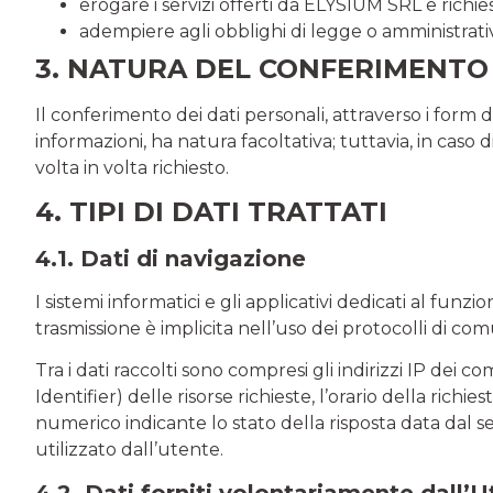
erogare i servizi offerti da ELYSIUM SRL e richiest
adempiere agli obblighi di legge o amministrativ
3. NATURA DEL CONFERIMENTO 
Il conferimento dei dati personali, attraverso i form di
informazioni, ha natura facoltativa; tuttavia, in caso 
volta in volta richiesto.
4. TIPI DI DATI TRATTATI
4.1. Dati di navigazione
I sistemi informatici e gli applicativi dedicati al fu
trasmissione è implicita nell’uso dei protocolli di com
Tra i dati raccolti sono compresi gli indirizzi IP dei 
Identifier) delle risorse richieste, l’orario della richi
numerico indicante lo stato della risposta data dal se
utilizzato dall’utente.
4.2. Dati forniti volontariamente dall’