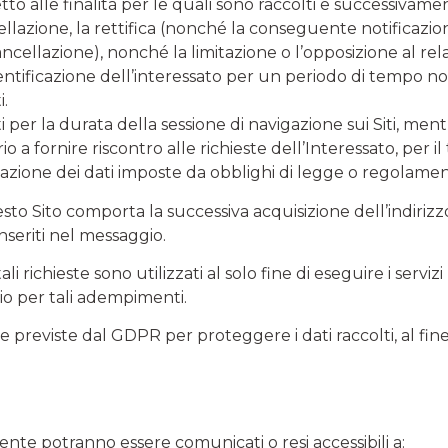
to alle finalità per le quali sono raccolti e successivamen
lazione, la rettifica (nonché la conseguente notificazione
 cancellazione), nonché la limitazione o l’opposizione al re
ntificazione dell’interessato per un periodo di tempo non
i.
i per la durata della sessione di navigazione sui Siti, ment
 a fornire riscontro alle richieste dell’Interessato, per i
ervazione dei dati imposte da obblighi di legge o regolame
 questo Sito comporta la successiva acquisizione dell’indiri
inseriti nel messaggio.
ali richieste sono utilizzati al solo fine di eseguire i servi
rio per tali adempimenti.
reviste dal GDPR per proteggere i dati raccolti, al fine di
’Utente potranno essere comunicati o resi accessibili a: