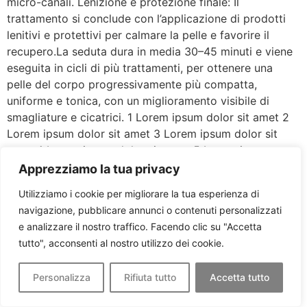
micro-canali. Lenizione e protezione finale: Il
trattamento si conclude con l’applicazione di prodotti
lenitivi e protettivi per calmare la pelle e favorire il
recupero.La seduta dura in media 30–45 minuti e viene
eseguita in cicli di più trattamenti, per ottenere una
pelle del corpo progressivamente più compatta,
uniforme e tonica, con un miglioramento visibile di
smagliature e cicatrici. 1 Lorem ipsum dolor sit amet 2
Lorem ipsum dolor sit amet 3 Lorem ipsum dolor sit
amet 4 Lorem ipsum dolor sit amet 5 Lorem ipsum
dolor sit amet 6 Lorem ipsum dolor sit amet Step by
Apprezziamo la tua privacy
Step Contatto WHATSAPP Consulenza gratuita
Utilizziamo i cookie per migliorare la tua esperienza di
Trattamento Recupero Potete contattarci su whatsapp
navigazione, pubblicare annunci o contenuti personalizzati
al 378 307 9888 discuterai del trattamento desiderato
e analizzare il nostro traffico. Facendo clic su "Accetta
con uno dei nostri specialisti. Esamineremo i tuoi
tutto", acconsenti al nostro utilizzo dei cookie.
desideri e le tue aspettative, dopodiché il professionista
ti fornirà una consulenza personalizzata. Il tuo viso
Personalizza
Rifiuta tutto
Accetta tutto
verrà mappato con i nostri dispositivi ed analizzzato
per identificare contro-indicazioni al trattamento Il