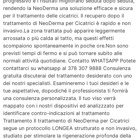
progressivo e i risultati migliorano seduta dopo seduta,
rendendo la NeoDerma una soluzione efficace e sicura
per il trattamento delle cicatrici. Il recupero dopo il
trattamento di NeoDerma per Cicatrici è rapido e non
invasivo.La zona trattata può apparire leggermente
arrossata o più calda al tatto, ma questi effetti
scompaiono spontaneamente in poche ore.Non sono
previsti tempi di fermo e si può tornare subito alle
normali attività quotidiane. Contatto WHATSAPP Potete
contattarci su whatsapp al 378 307 9888 Consulenza
gratuita discuterai del trattamento desiderato con uno
dei nostri specialisti. Esamineremo i tuoi desideri e le
tue aspettative, dopodiché il professionista ti fornirà
una consulenza personalizzata. Il tuo viso verrà
mappato con i nostri dispositivi ed analizzzato per
identificare contro-indicazioni al trattamento
Trattamento Il trattamento di NeoDerma per Cicatrici
segue un protocollo LONGEA strutturato e non invasivo,
studiato per stimolare la rigenerazione profonda della