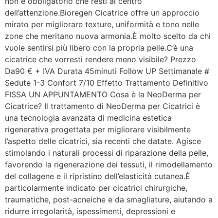
non è obbligatorio che resti al centro
dell’attenzione.Bioregen Cicatrice offre un approccio
mirato per migliorare texture, uniformità e tono nelle
zone che meritano nuova armonia.È molto scelto da chi
vuole sentirsi più libero con la propria pelle.C’è una
cicatrice che vorresti rendere meno visibile? Prezzo
Da90 € + IVA Durata 45minuti Follow UP Settimanale #
Sedute 1-3 Confort 7/10 Effetto Trattamento Definitivo
FISSA UN APPUNTAMENTO Cosa è la NeoDerma per
Cicatrice? Il trattamento di NeoDerma per Cicatrici è
una tecnologia avanzata di medicina estetica
rigenerativa progettata per migliorare visibilmente
l’aspetto delle cicatrici, sia recenti che datate. Agisce
stimolando i naturali processi di riparazione della pelle,
favorendo la rigenerazione dei tessuti, il rimodellamento
del collagene e il ripristino dell’elasticità cutanea.È
particolarmente indicato per cicatrici chirurgiche,
traumatiche, post-acneiche e da smagliature, aiutando a
ridurre irregolarità, ispessimenti, depressioni e