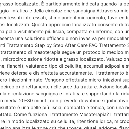
 grasso localizzato. È particolarmente indicata quando la pe
o linfatico e della circolazione sanguigna.Attraverso micro-i
ei tessuti interessati, stimolando il microcircolo, favorendo
si localizzati. Questo approccio localizzato consente di tr
una pelle visibilmente più liscia, compatta e uniforme, con un
enta una soluzione efficace e non invasiva per rimodellare i
arti Trattamento Step by Step After Care FAQ Trattamento 
 trattamento di mesoterapia segue un protocollo medico mir
a, microcircolazione ridotta e grasso localizzato. Valutazion
e, fianchi), valutando tipo di cellulite, accumuli adiposi e s
viene detersa e disinfettata accuratamente. Il trattamento 
Micro-iniezioni mirate: Vengono effettuate micro-iniezioni super
icrocircolo) direttamente nelle aree da trattare. Azione localiz
o la circolazione sanguigna e linfatica e supportando la rid
n media 20–30 minuti, non prevede downtime significativo e 
risultato è una pelle più liscia, compatta e tonica, con una ri
 trattate. Come funziona il trattamento Mesoterapia? Il trat
e in modo localizzato su cellulite, ritenzione idrica, microc
tetico analizza le zone critiche (cosce, glutei, addome, fianc