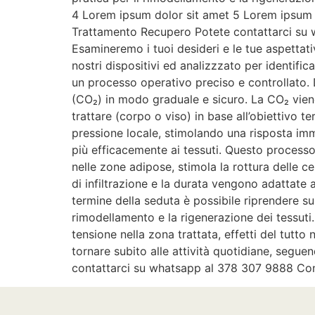
4 Lorem ipsum dolor sit amet 5 Lorem ipsum
Trattamento Recupero Potete contattarci su w
Esamineremo i tuoi desideri e le tue aspettati
nostri dispositivi ed analizzzato per identifi
un processo operativo preciso e controllato. 
(CO₂) in modo graduale e sicuro. La CO₂ viene
trattare (corpo o viso) in base all’obiettivo 
pressione locale, stimolando una risposta imme
più efficacemente ai tessuti. Questo processo a
nelle zone adipose, stimola la rottura delle ce
di infiltrazione e la durata vengono adattate a
termine della seduta è possibile riprendere sub
rimodellamento e la rigenerazione dei tessuti
tensione nella zona trattata, effetti del tut
tornare subito alle attività quotidiane, segu
contattarci su whatsapp al 378 307 9888 Con