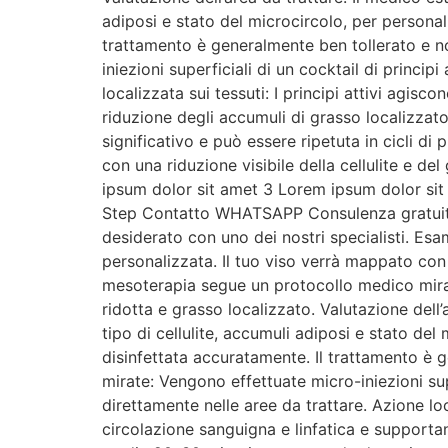
adiposi e stato del microcircolo, per personal
trattamento è generalmente ben tollerato e non
iniezioni superficiali di un cocktail di principi
localizzata sui tessuti: I principi attivi agis
riduzione degli accumuli di grasso localizza
significativo e può essere ripetuta in cicli di 
con una riduzione visibile della cellulite e de
ipsum dolor sit amet 3 Lorem ipsum dolor si
Step Contatto WHATSAPP Consulenza gratuita
desiderato con uno dei nostri specialisti. Esa
personalizzata. Il tuo viso verrà mappato con i
mesoterapia segue un protocollo medico mirato
ridotta e grasso localizzato. Valutazione dell’
tipo di cellulite, accumuli adiposi e stato del
disinfettata accuratamente. Il trattamento è ge
mirate: Vengono effettuate micro-iniezioni superf
direttamente nelle aree da trattare. Azione loc
circolazione sanguigna e linfatica e supporta