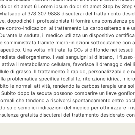
 dolor sit amet 6 Lorem ipsum dolor sit amet Step by Ste
hatsapp al 378 307 9888 discuterai del trattamento desider
ve, dopodiché il professionista ti fornirà una consulenza pe
care contro-indicazioni al trattamento La carbossiterapia è
Durante la seduta, il medico utilizza un dispositivo certifi
 somministrata tramite micro-iniezioni sottocutanee con aghi
terapeutico. Una volta infiltrata, la CO₂ si diffonde nei tes
diata dell’organismo. I vasi sanguigni si dilatano, il flusso
ttiva il metabolismo cellulare, favorisce il drenaggio dei liq
llule di grasso. Il trattamento è rapido, personalizzabile e n
lla problematica specifica (cellulite, ritenzione idrica, micr
ito le normali attività, rendendo la carbossiterapia una sol
. Subito dopo la seduta possono comparire un lieve gonfior
to normali che tendono a risolversi spontaneamente entro po
endo solo semplici indicazioni del medico per ottimizzare i
sulenza gratuita discuterai del trattamento desiderato co