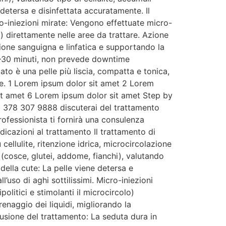
 detersa e disinfettata accuratamente. Il
ro-iniezioni mirate: Vengono effettuate micro-
olo) direttamente nelle aree da trattare. Azione
azione sanguigna e linfatica e supportando la
20–30 minuti, non prevede downtime
ltato è una pelle più liscia, compatta e tonica,
tate. 1 Lorem ipsum dolor sit amet 2 Lorem
it amet 6 Lorem ipsum dolor sit amet Step by
 378 307 9888 discuterai del trattamento
rofessionista ti fornirà una consulenza
dicazioni al trattamento Il trattamento di
llulite, ritenzione idrica, microcircolazione
e (cosce, glutei, addome, fianchi), valutando
 della cute: La pelle viene detersa e
’uso di aghi sottilissimi. Micro-iniezioni
politici e stimolanti il microcircolo)
drenaggio dei liquidi, migliorando la
lusione del trattamento: La seduta dura in