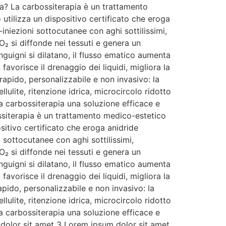
? La carbossiterapia è un trattamento
utilizza un dispositivo certificato che eroga
niezioni sottocutanee con aghi sottilissimi,
CO₂ si diffonde nei tessuti e genera un
guigni si dilatano, il flusso ematico aumenta
favorisce il drenaggio dei liquidi, migliora la
 rapido, personalizzabile e non invasivo: la
lulite, ritenzione idrica, microcircolo ridotto
la carbossiterapia una soluzione efficace e
ossiterapia è un trattamento medico-estetico
sitivo certificato che eroga anidride
sottocutanee con aghi sottilissimi,
CO₂ si diffonde nei tessuti e genera un
guigni si dilatano, il flusso ematico aumenta
favorisce il drenaggio dei liquidi, migliora la
rapido, personalizzabile e non invasivo: la
lulite, ritenzione idrica, microcircolo ridotto
la carbossiterapia una soluzione efficace e
m dolor sit amet 3 Lorem ipsum dolor sit amet