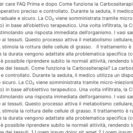
er care FAQ Prima e dopo Come funziona la Carbossiterapia
erativo preciso e controllato. Durante la seduta, il medico 
duale e sicuro. La CO₂ viene somministrata tramite micro-i
) in base all’obiettivo terapeutico. Una volta infiltrata, la 
imolando una risposta immediata dell’organismo. I vasi san
 ai tessuti. Questo processo attiva il metabolismo cellulare, 
 stimola la rottura delle cellule di grasso. Il trattamento è
 e la durata vengono adattate alla problematica specifica (cel
 è possibile riprendere subito le normali attività, rendendo 
one dei tessuti. Come funziona la Carbossiterapia? La carb
 controllato. Durante la seduta, il medico utilizza un dispo
icuro. La CO₂ viene somministrata tramite micro-iniezioni 
) in base all’obiettivo terapeutico. Una volta infiltrata, la 
imolando una risposta immediata dell’organismo. I vasi san
 ai tessuti. Questo processo attiva il metabolismo cellulare, 
 stimola la rottura delle cellule di grasso. Il trattamento è 
 e la durata vengono adattate alla problematica specifica (cel
 è possibile riprendere subito le normali attività, rendendo 
one dei tessuti. 1 Lorem ipsum dolor sit amet 2 Lorem ipsu