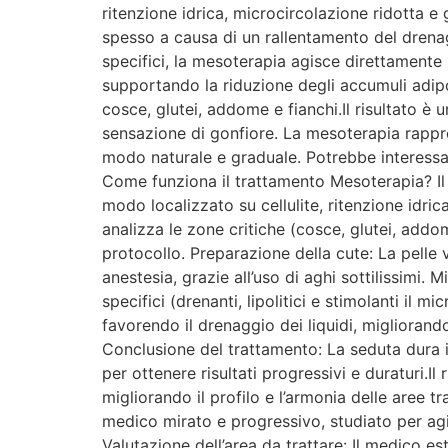
ritenzione idrica, microcircolazione ridotta e
spesso a causa di un rallentamento del drenaggi
specifici, la mesoterapia agisce direttamente n
supportando la riduzione degli accumuli adipo
cosce, glutei, addome e fianchi.Il risultato è 
sensazione di gonfiore. La mesoterapia rappres
modo naturale e graduale. Potrebbe interess
Come funziona il trattamento Mesoterapia? Il
modo localizzato su cellulite, ritenzione idric
analizza le zone critiche (cosce, glutei, addom
protocollo. Preparazione della cute: La pelle 
anestesia, grazie all’uso di aghi sottilissimi. 
specifici (drenanti, lipolitici e stimolanti il m
favorendo il drenaggio dei liquidi, migliorand
Conclusione del trattamento: La seduta dura i
per ottenere risultati progressivi e duraturi.Il 
migliorando il profilo e l’armonia delle aree
medico mirato e progressivo, studiato per agir
Valutazione dell’area da trattare: Il medico es