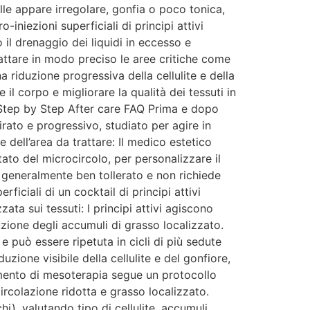
lle appare irregolare, gonfia o poco tonica,
niezioni superficiali di principi attivi
 il drenaggio dei liquidi in eccesso e
attare in modo preciso le aree critiche come
a riduzione progressiva della cellulite e della
l corpo e migliorare la qualità dei tessuti in
Step by Step After care FAQ Prima e dopo
ato e progressivo, studiato per agire in
e dell’area da trattare: Il medico estetico
tato del microcircolo, per personalizzare il
è generalmente ben tollerato e non richiede
ficiali di un cocktail di principi attivi
zata sui tessuti: I principi attivi agiscono
uzione degli accumuli di grasso localizzato.
può essere ripetuta in cicli di più sedute
duzione visibile della cellulite e del gonfiore,
tamento di mesoterapia segue un protocollo
ircolazione ridotta e grasso localizzato.
hi), valutando tipo di cellulite, accumuli