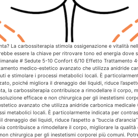
nta? La carbossiterapia stimola ossigenazione e vitalità nel
trebbe essere la chiave per ritrovare tono ed energia dove 
ttimanale # Sedute 5-10 Confort 6/10 Effetto Trattamen
tamento medico-estetico avanzato che utilizza anidride car
uti e stimolare i processi metabolici locali. È particolarmen
zato, poiché migliora il drenaggio dei liquidi, riduce l’aspett
ta, la carbossiterapia contribuisce a rimodellare il corpo, mig
soluzione efficace e non chirurgica per gli inestetismi cor
tetico avanzato che utilizza anidride carbonica medicale (C
ssi metabolici locali. È particolarmente indicata per contras
l drenaggio dei liquidi, riduce l’aspetto a “buccia d’arancia” 
ia contribuisce a rimodellare il corpo, migliorare la qualità 
 non chirurgica per gli inestetismi corporei più comuni. Po