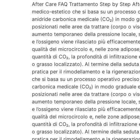
After Care FAQ Trattamento Step by Step Aft
medico-estetico che si basa su un processo op
anidride carbonica medicale (CO₂) in modo gra
posizionati nelle aree da trattare (corpo o viso
aumento temporaneo della pressione locale, st
e l’ossigeno viene rilasciato più efficacemente
qualità del microcircolo e, nelle zone adipose,
quantità di CO₂, la profondità di infiltrazione
o grasso localizzato). Al termine della seduta
pratica per il rimodellamento e la rigenerazi
che si basa su un processo operativo preciso e
carbonica medicale (CO₂) in modo graduale e s
posizionati nelle aree da trattare (corpo o viso
aumento temporaneo della pressione locale, st
e l’ossigeno viene rilasciato più efficacemente
qualità del microcircolo e, nelle zone adipose,
quantità di CO₂, la profondità di infiltrazione
o grasso localizzato). Al termine della seduta
pratica per il rimodellamento e la rigenerazi