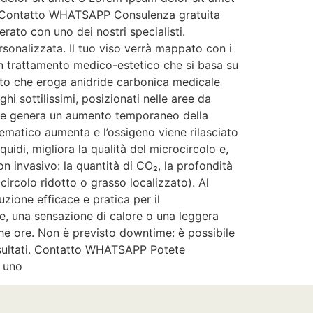
p Contatto WHATSAPP Consulenza gratuita
ato con uno dei nostri specialisti.
rsonalizzata. Il tuo viso verrà mappato con i
 un trattamento medico-estetico che si basa su
cato che eroga anidride carbonica medicale
 sottilissimi, posizionati nelle aree da
suti e genera un aumento temporaneo della
 ematico aumenta e l’ossigeno viene rilasciato
uidi, migliora la qualità del microcircolo e,
on invasivo: la quantità di CO₂, la profondità
ocircolo ridotto o grasso localizzato). Al
uzione efficace e pratica per il
e, una sensazione di calore o una leggera
che ore. Non è previsto downtime: è possibile
 risultati. Contatto WHATSAPP Potete
n uno