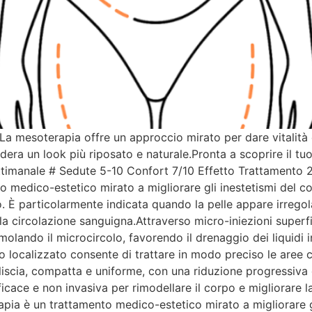
La mesoterapia offre un approccio mirato per dare vitalità 
era un look più riposato e naturale.Pronta a scoprire il tu
ettimanale # Sedute 5-10 Confort 7/10 Effetto Trattamen
edico-estetico mirato a migliorare gli inestetismi del corpo
o. È particolarmente indicata quando la pelle appare irrego
a circolazione sanguigna.Attraverso micro-iniezioni superfici
timolando il microcircolo, favorendo il drenaggio dei liquidi
o localizzato consente di trattare in modo preciso le aree 
iù liscia, compatta e uniforme, con una riduzione progressiva 
ace e non invasiva per rimodellare il corpo e migliorare la
ia è un trattamento medico-estetico mirato a migliorare gli 