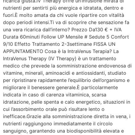
ricarica giusta.IV Therapy offre un’infusione mirata di
nutrienti per sentirti più energica e idratata, dentro e
fuori.È molto amata da chi vuole ripartire con vitalità
dopo periodi intensi.Ti va di scoprire che sensazione fa
una vera ricarica dall’interno? Prezzo Da130 € + IVA
Durata 60minuti Follow UP Mensile # Sedute 5 Confort
9/10 Effetto Trattamento 2-3settimane FISSA UN
APPUNTAMENTO Cosa è la IntraVenus Terapia? La
IntraVenus Therapy (IV Therapy) è un trattamento
medico che prevede la somministrazione endovenosa di
vitamine, minerali, aminoacidi e antiossidanti, studiato
per ripristinare rapidamente l’equilibrio dell’organismo e
migliorare il benessere generale.È particolarmente
indicata in caso di carenza vitaminica, scarsa
idratazione, pelle spenta e calo energetico, situazioni in
cui l’assorbimento orale può risultare lento o
inefficace.Grazie alla somministrazione diretta in vena, i
nutrienti raggiungono immediatamente il circolo
sanguigno, garantendo una biodisponibilità elevata e