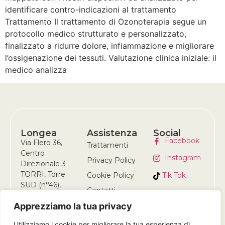
identificare contro-indicazioni al trattamento
Trattamento Il trattamento di Ozonoterapia segue un
protocollo medico strutturato e personalizzato,
finalizzato a ridurre dolore, infiammazione e migliorare
l’ossigenazione dei tessuti. Valutazione clinica iniziale: il
medico analizza
Longea
Assistenza
Social
Facebook
Via Flero 36,
Trattamenti
Centro
Instagram
Privacy Policy
Direzionale 3
TORRI, Torre
Tik Tok
Cookie Policy
SUD (n°46),
Contatti
25124 Brescia
Apprezziamo la tua privacy
(BS)
+39 378 309
Utilizziamo i cookie per migliorare la tua esperienza di