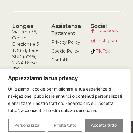
Longea
Assistenza
Social
Facebook
Via Flero 36,
Trattamenti
Centro
Instagram
Privacy Policy
Direzionale 3
TORRI, Torre
Tik Tok
Cookie Policy
SUD (n°46),
Contatti
25124 Brescia
(BS)
+39
Apprezziamo la tua privacy
378 309
Utilizziamo i cookie per migliorare la tua esperienza di
5679
navigazione, pubblicare annunci o contenuti personalizzati
e analizzare il nostro traffico. Facendo clic su "Accetta
tutto", acconsenti al nostro utilizzo dei cookie.
Personalizza
Rifiuta tutto
Accetta tutto
© 2026 Longea • P.IVA 14044930965 • Tutti i diritti riservati • Sviluppato
da
Lightage