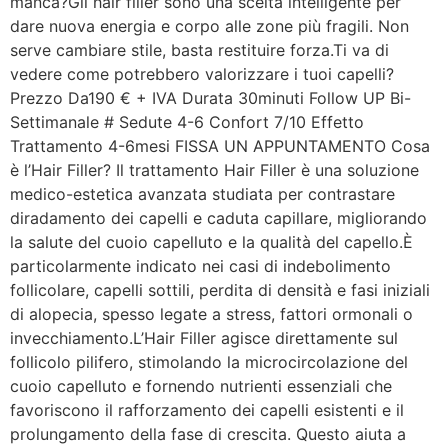
manca?Gli hair filler sono una scelta intelligente per
dare nuova energia e corpo alle zone più fragili. Non
serve cambiare stile, basta restituire forza.Ti va di
vedere come potrebbero valorizzare i tuoi capelli?
Prezzo Da190 € + IVA Durata 30minuti Follow UP Bi-
Settimanale # Sedute 4-6 Confort 7/10 Effetto
Trattamento 4-6mesi FISSA UN APPUNTAMENTO Cosa
è l’Hair Filler? Il trattamento Hair Filler è una soluzione
medico-estetica avanzata studiata per contrastare
diradamento dei capelli e caduta capillare, migliorando
la salute del cuoio capelluto e la qualità del capello.È
particolarmente indicato nei casi di indebolimento
follicolare, capelli sottili, perdita di densità e fasi iniziali
di alopecia, spesso legate a stress, fattori ormonali o
invecchiamento.L’Hair Filler agisce direttamente sul
follicolo pilifero, stimolando la microcircolazione del
cuoio capelluto e fornendo nutrienti essenziali che
favoriscono il rafforzamento dei capelli esistenti e il
prolungamento della fase di crescita. Questo aiuta a